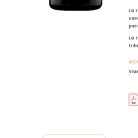
La 
van
per
La 
trè
AC
Via