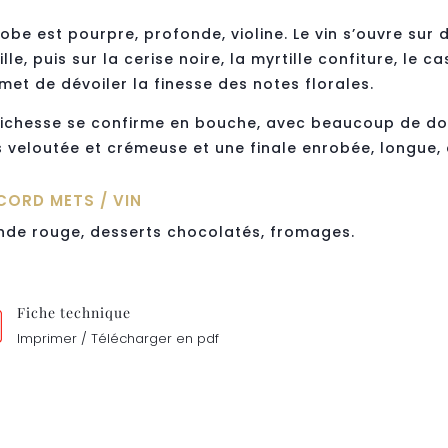
robe est pourpre, profonde, violine. Le vin s’ouvre su
ille, puis sur la cerise noire, la myrtille confiture, le ca
met de dévoiler la finesse des notes florales.
richesse se confirme en bouche, avec beaucoup de dou
s veloutée et crémeuse et une finale enrobée, longue, é
CORD METS / VIN
nde rouge, desserts chocolatés, fromages.
Fiche technique
Imprimer / Télécharger en pdf