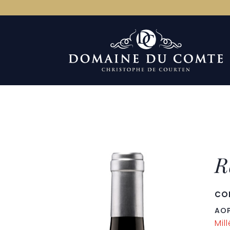
R
CO
AOP
Mil